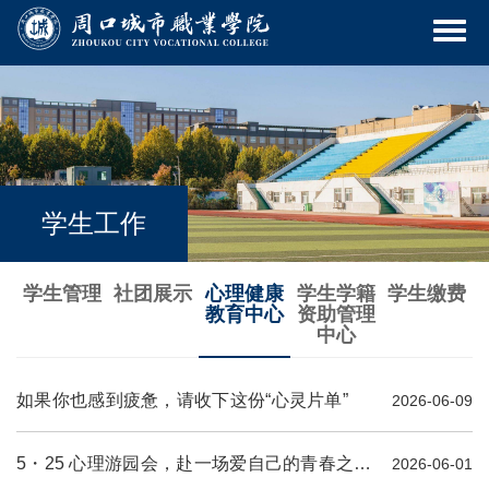
学生工作
学生管理
社团展示
心理健康
学生学籍
学生缴费
教育中心
资助管理
中心
如果你也感到疲惫，请收下这份“心灵片单”
2026-06-09
5・25 心理游园会，赴一场爱自己的青春之约！
2026-06-01